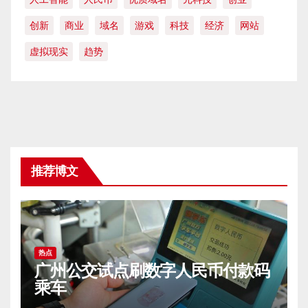
创新
商业
域名
游戏
科技
经济
网站
虚拟现实
趋势
推荐博文
热点
广州公交试点刷数字人民币付款码
乘车