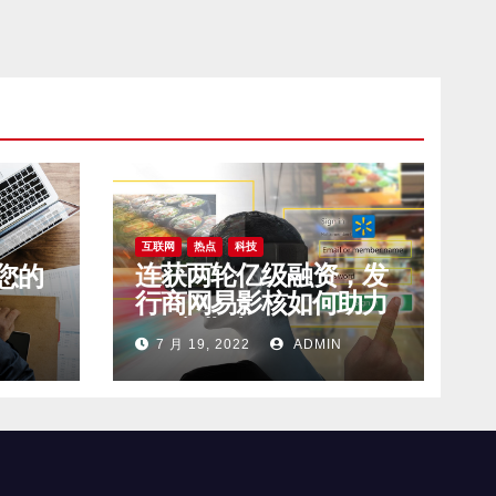
互联网
热点
科技
连获两轮亿级融资，发
您的
行商网易影核如何助力
VR产业破局？
7 月 19, 2022
ADMIN