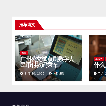
推荐博文
热点
广州公交试点刷数字人
互联网
民币付款码乘车
什么
8 月 20, 2022
ADMIN
7 月 