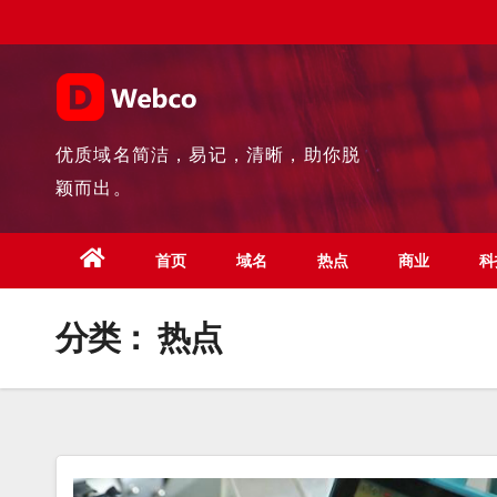
Skip
to
content
优质域名简洁，易记，清晰，助你脱
颖而出。
首页
域名
热点
商业
科
分类：
热点