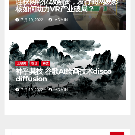
连获两轮亿级融资，发行商网易影
核如何助力VR产业破局？
7 月 19, 2022
ADMIN
互联网
热点
科技
神乎其技 谷歌AI绘画技术disco
diffusion
7 月 19, 2022
ADMIN