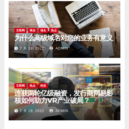
互联网
商业
域名
热点
为什么高级域名对您的业务有意义
7 月 19, 2022
ADMIN
互联网
热点
科技
连获两轮亿级融资，发行商网易影
核如何助力VR产业破局？
7 月 19, 2022
ADMIN